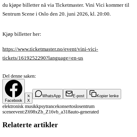
du kjøpe billetter nå via Ticketmaster. Vini Vici kommer til
Sentrum Scene i Oslo den 20. juni 2026, kl. 20:00.
Kjøp billetter her:
https://www.ticketmaster.no/event/vini-vici-
tickets/1619252290?language=en-us
Del denne saken:
WhatsApp
E-post
Kopier lenke
Facebook
X
elektronisk musikk
psytrance
konsert
oslo
sentrum
scene
event:Z698xZb_Z16vb_a318
auto-generated
Relaterte artikler