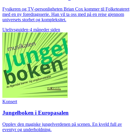
Fysikeren og TV-personligheten Brian Cox kommer til Folketeateret
med en ny foredragsserie. Han vil ta oss med på en reise gjennom
universets storhet og kompleksitet.
Utelivsguiden
·
4 måneder siden
Konsert
Jungelboken i Europasalen
Opplev den magiske jungelverdenen på scenen. En kveld full av
eventyr og underholdning.