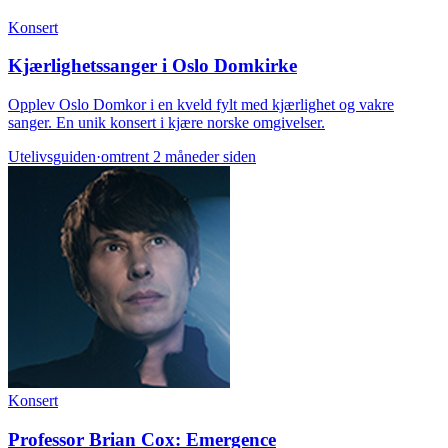
Konsert
Kjærlighetssanger i Oslo Domkirke
Opplev Oslo Domkor i en kveld fylt med kjærlighet og vakre
sanger. En unik konsert i kjære norske omgivelser.
Utelivsguiden
·
omtrent 2 måneder siden
Konsert
Professor Brian Cox: Emergence