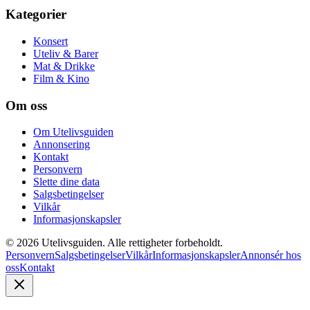
Kategorier
Konsert
Uteliv & Barer
Mat & Drikke
Film & Kino
Om oss
Om Utelivsguiden
Annonsering
Kontakt
Personvern
Slette dine data
Salgsbetingelser
Vilkår
Informasjonskapsler
©
2026
Utelivsguiden. Alle rettigheter forbeholdt.
Personvern
Salgsbetingelser
Vilkår
Informasjonskapsler
Annonsér hos
oss
Kontakt