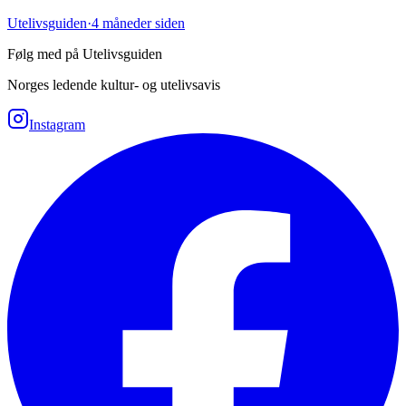
Utelivsguiden
·
4 måneder siden
Følg med på Utelivsguiden
Norges ledende kultur- og utelivsavis
Instagram