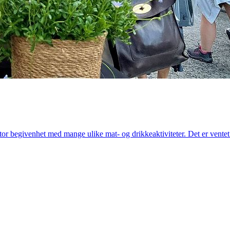
n stor begivenhet med mange ulike mat- og drikkeaktiviteter. Det er vent