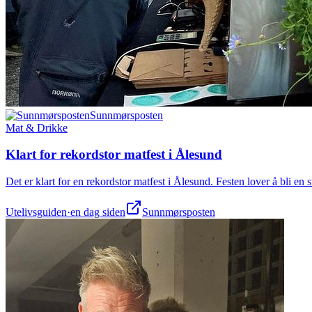
Sunnmørsposten
Mat & Drikke
Klart for rekordstor matfest i Ålesund
Det er klart for en rekordstor matfest i Ålesund. Festen lover å bli e
Utelivsguiden
·
en dag siden
Sunnmørsposten