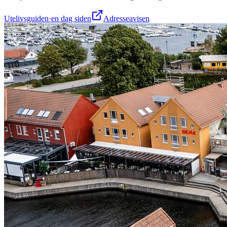
Utelivsguiden
·
en dag siden
Adresseavisen