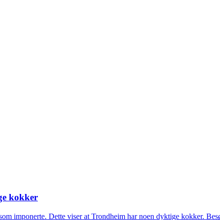
ige kokker
r som imponerte. Dette viser at Trondheim har noen dyktige kokker. Be