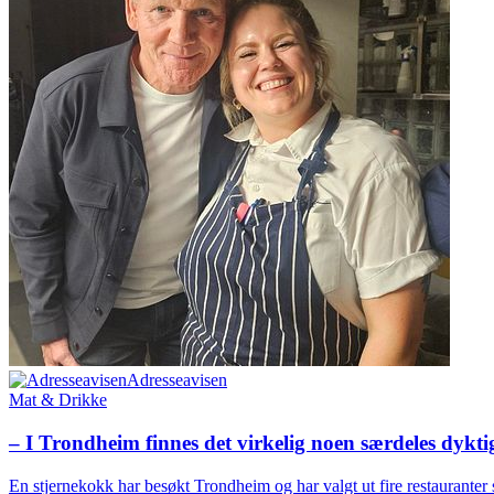
Adresseavisen
Mat & Drikke
– I Trondheim finnes det virkelig noen særdeles dykt
En stjernekokk har besøkt Trondheim og har valgt ut fire restaurante