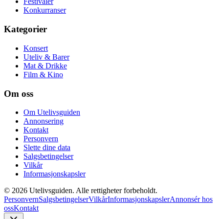
Festivaler
Konkurranser
Kategorier
Konsert
Uteliv & Barer
Mat & Drikke
Film & Kino
Om oss
Om Utelivsguiden
Annonsering
Kontakt
Personvern
Slette dine data
Salgsbetingelser
Vilkår
Informasjonskapsler
©
2026
Utelivsguiden. Alle rettigheter forbeholdt.
Personvern
Salgsbetingelser
Vilkår
Informasjonskapsler
Annonsér hos
oss
Kontakt