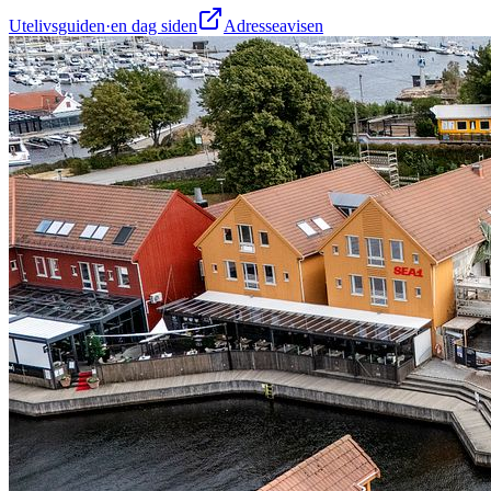
Utelivsguiden
·
en dag siden
Adresseavisen