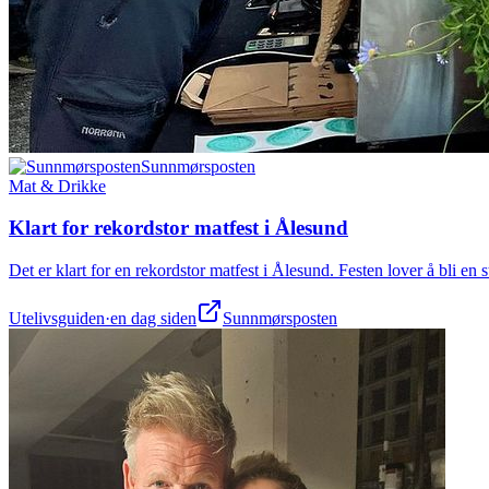
Sunnmørsposten
Mat & Drikke
Klart for rekordstor matfest i Ålesund
Det er klart for en rekordstor matfest i Ålesund. Festen lover å bli e
Utelivsguiden
·
en dag siden
Sunnmørsposten