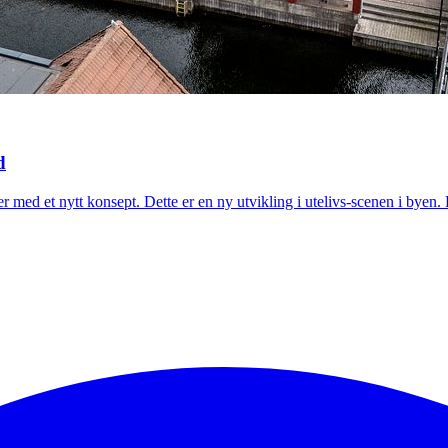
d
 med et nytt konsept. Dette er en ny utvikling i utelivs-scenen i byen.