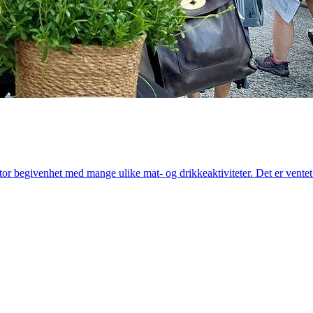
n stor begivenhet med mange ulike mat- og drikkeaktiviteter. Det er vent