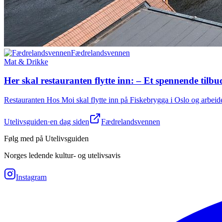
Fædrelandsvennen
Mat & Drikke
Her skal restau­ranten flytte inn: – Et spennende tilbu
Restauranten Hos Moi skal flytte inn på Fiskebrygga i Oslo og arbeider
Utelivsguiden
·
en dag siden
Fædrelandsvennen
Følg med på Utelivsguiden
Norges ledende kultur- og utelivsavis
Instagram