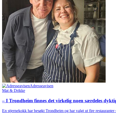
Adresseavisen
Mat & Drikke
– I Trondheim finnes det virkelig noen særdeles dykt
En stjernekokk har besøkt Trondheim og har valgt ut fire restaurante