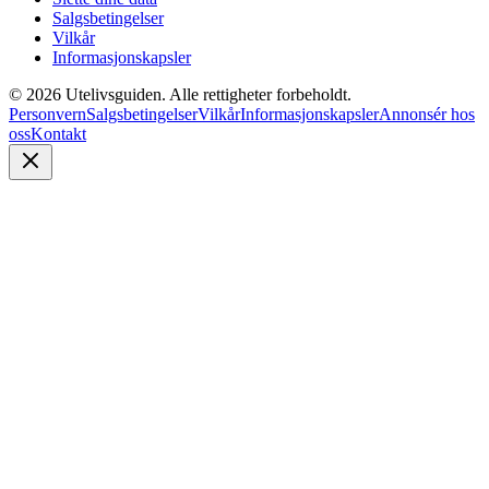
Salgsbetingelser
Vilkår
Informasjonskapsler
©
2026
Utelivsguiden. Alle rettigheter forbeholdt.
Personvern
Salgsbetingelser
Vilkår
Informasjonskapsler
Annonsér hos
oss
Kontakt