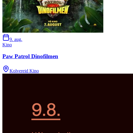
9. aug.
Kino
Paw Patrol Dinofilmen
Kolvereid Kino