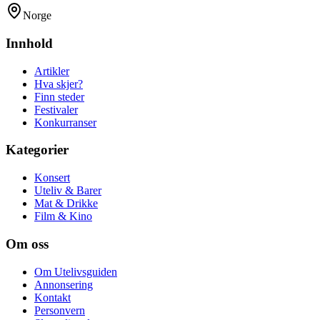
Norge
Innhold
Artikler
Hva skjer?
Finn steder
Festivaler
Konkurranser
Kategorier
Konsert
Uteliv & Barer
Mat & Drikke
Film & Kino
Om oss
Om Utelivsguiden
Annonsering
Kontakt
Personvern