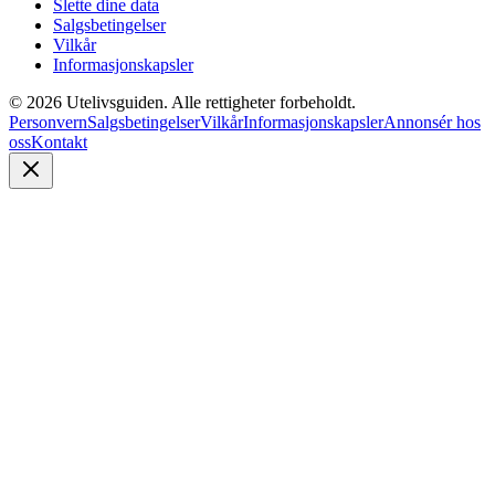
Slette dine data
Salgsbetingelser
Vilkår
Informasjonskapsler
©
2026
Utelivsguiden. Alle rettigheter forbeholdt.
Personvern
Salgsbetingelser
Vilkår
Informasjonskapsler
Annonsér hos
oss
Kontakt