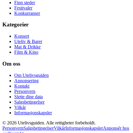
Finn steder
Festivaler
Konkurranser
Kategorier
Konsert
Uteliv & Barer
Mat & Drikke
Film & Kino
Om oss
Om Utelivsguiden
Annonsering
Kontakt
Personvern
Slette dine data
Salgsbetingelser
Vilkår
Informasjonskapsler
©
2026
Utelivsguiden. Alle rettigheter forbeholdt.
Personvern
Salgsbetingelser
Vilkår
Informasjonskapsler
Annonsér hos