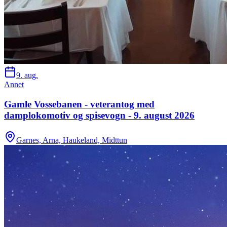
9. aug.
Annet
Gamle Vossebanen - veterantog med
damplokomotiv og spisevogn - 9. august 2026
Garnes, Arna, Haukeland, Midttun