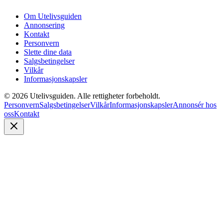
Om Utelivsguiden
Annonsering
Kontakt
Personvern
Slette dine data
Salgsbetingelser
Vilkår
Informasjonskapsler
©
2026
Utelivsguiden. Alle rettigheter forbeholdt.
Personvern
Salgsbetingelser
Vilkår
Informasjonskapsler
Annonsér hos
oss
Kontakt