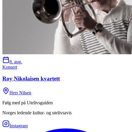
8. aug.
Konsert
Roy Nikolaisen kvartett
Herr Nilsen
Følg med på Utelivsguiden
Norges ledende kultur- og utelivsavis
Instagram