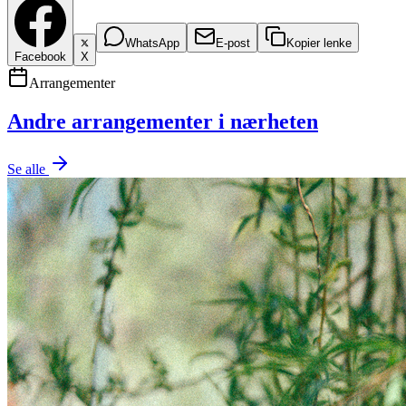
WhatsApp
E-post
Kopier lenke
Facebook
X
Arrangementer
Andre arrangementer i nærheten
Se alle