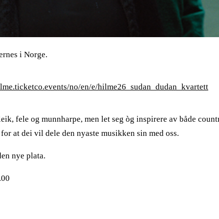
ernes i Norge.
hilme.ticketco.events/no/en/e/hilme26_sudan_dudan_kvartett
leik, fele og munnharpe, men let seg òg inspirere av både coun
e for at dei vil dele den nyaste musikken sin med oss.
den nye plata.
.00