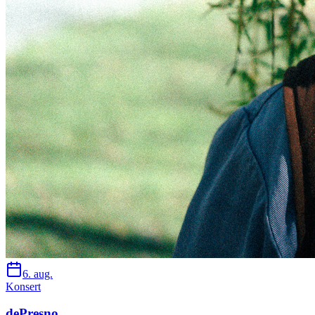
6. aug.
Konsert
dePresno