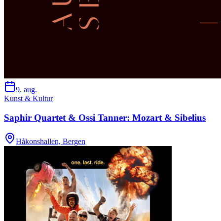
9. aug.
Kunst & Kultur
Saphir Quartet & Ossi Tanner: Mozart & Sibelius
Håkonshallen, Bergen