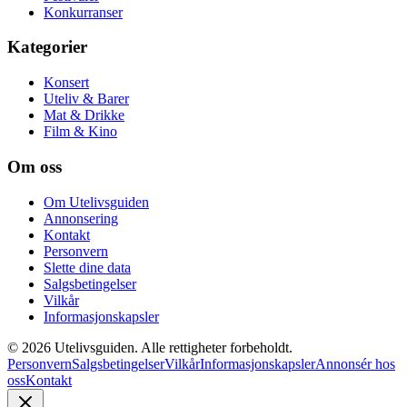
Konkurranser
Kategorier
Konsert
Uteliv & Barer
Mat & Drikke
Film & Kino
Om oss
Om Utelivsguiden
Annonsering
Kontakt
Personvern
Slette dine data
Salgsbetingelser
Vilkår
Informasjonskapsler
©
2026
Utelivsguiden. Alle rettigheter forbeholdt.
Personvern
Salgsbetingelser
Vilkår
Informasjonskapsler
Annonsér hos
oss
Kontakt