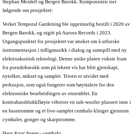
Stephan Meidell og Bergen Barokk. Komponisten sier
følgende om prosjektet:
Verket Temporal Gardening ble opprinnelig bestilt i 2020 av
Bergen Barokk, og utgitt på Aurora Records i 2023.
Utgangspunktet for prosjektet var ønsket om å utforske
instrumentasjon i tidligmusikk i dialog og samspill med ny
elektroakustisk teknologi. Denne unike platen vokste fram
fra pseudobarokk som på lekent vis har blitt gjenskapt,
nytolket, mikset og samplet. Trioen er utvidet med
perkusjon, som også fungerer som høyttalere for den
elektroniske bearbeidingen av ensemblet. En
kontrabassblokkfløyte vibrerer en sub-woofer plassert inne i
en basstromme og et live-samplet cembalo klinger gjennom
cymbaler, gonger og skarptromme.
Hans Knut Sveen - cembalo