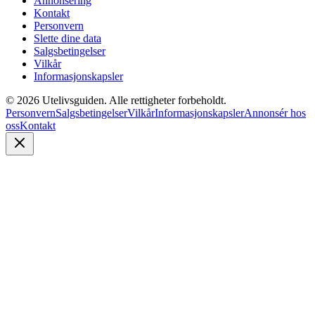
Annonsering
Kontakt
Personvern
Slette dine data
Salgsbetingelser
Vilkår
Informasjonskapsler
©
2026
Utelivsguiden. Alle rettigheter forbeholdt.
Personvern
Salgsbetingelser
Vilkår
Informasjonskapsler
Annonsér hos
oss
Kontakt