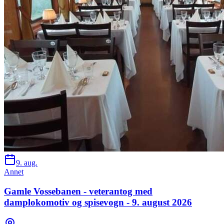
9. aug.
Annet
Gamle Vossebanen - veterantog med
damplokomotiv og spisevogn - 9. august 2026