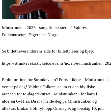
Ministrunken 2026 - song finner sted på Valdres
Folkemuseum, Fagernes i Norge.
Se billettleverandørens side for billettpriser og kjøp:
https://strunkeveko.ticketco.events/no/en/e/ministrunken_2
Er du for liten for Strunkeveko? Fortvil ikkje – Ministrunken
ventar på deg! Valdres Folkemuseum er den idylliske
arenaen for to-dagarskurset «Ministrunken» for barn i
alderen 6–11 år. Du må melde deg på Ministrunken og
allekurs brukar å bli fylt opp.Onsdag 9. og torsdag 10. juli