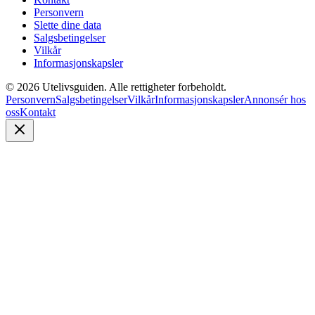
Personvern
Slette dine data
Salgsbetingelser
Vilkår
Informasjonskapsler
©
2026
Utelivsguiden. Alle rettigheter forbeholdt.
Personvern
Salgsbetingelser
Vilkår
Informasjonskapsler
Annonsér hos
oss
Kontakt