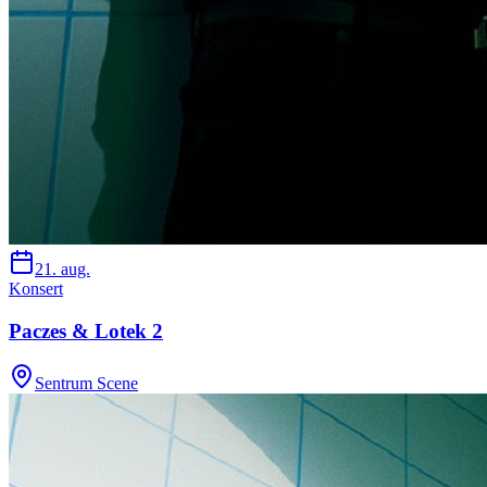
21. aug.
Konsert
Paczes & Lotek 2
Sentrum Scene