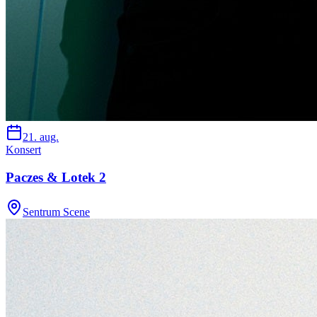
21. aug.
Konsert
Paczes & Lotek 2
Sentrum Scene