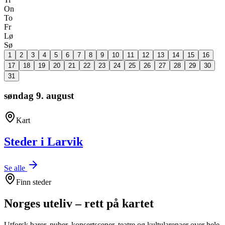
On
To
Fr
Lø
Sø
1
2
3
4
5
6
7
8
9
10
11
12
13
14
15
16
17
18
19
20
21
22
23
24
25
26
27
28
29
30
31
søndag 9. august
Kart
Steder i Larvik
Se alle
Finn steder
Norges uteliv –
rett på kartet
Utforsk barer, puber, konsertscener, teatre og kultularenaer over hele