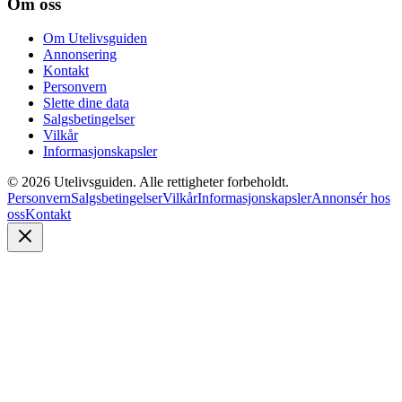
Om oss
Om Utelivsguiden
Annonsering
Kontakt
Personvern
Slette dine data
Salgsbetingelser
Vilkår
Informasjonskapsler
©
2026
Utelivsguiden. Alle rettigheter forbeholdt.
Personvern
Salgsbetingelser
Vilkår
Informasjonskapsler
Annonsér hos
oss
Kontakt