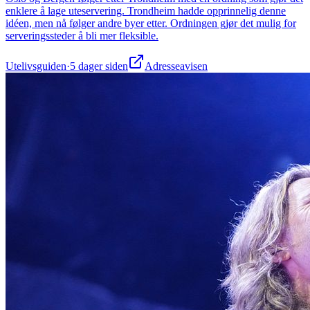
enklere å lage uteservering. Trondheim hadde opprinnelig denne
idéen, men nå følger andre byer etter. Ordningen gjør det mulig for
serveringssteder å bli mer fleksible.
Utelivsguiden
·
5 dager siden
Adresseavisen