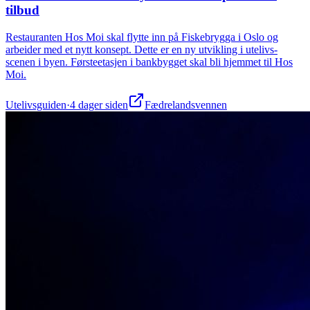
tilbud
Restauranten Hos Moi skal flytte inn på Fiskebrygga i Oslo og
arbeider med et nytt konsept. Dette er en ny utvikling i utelivs-
scenen i byen. Førsteetasjen i bankbygget skal bli hjemmet til Hos
Moi.
Utelivsguiden
·
4 dager siden
Fædrelandsvennen