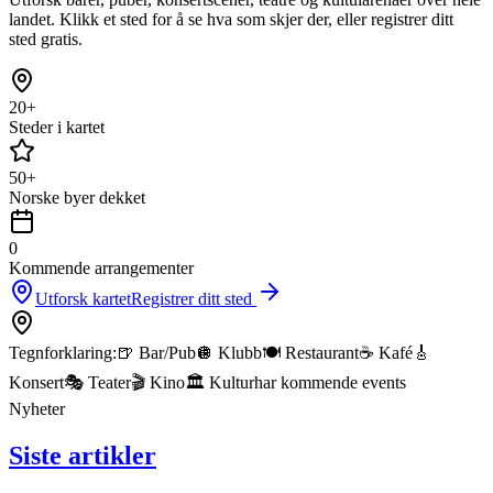
landet. Klikk et sted for å se hva som skjer der, eller registrer ditt
sted gratis.
20+
Steder i kartet
50+
Norske byer dekket
0
Kommende arrangementer
Utforsk kartet
Registrer ditt sted
Tegnforklaring:
🍺 Bar/Pub
🪩 Klubb
🍽️ Restaurant
☕ Kafé
🎸
Konsert
🎭 Teater
🎬 Kino
🏛️ Kultur
har kommende events
Nyheter
Siste artikler