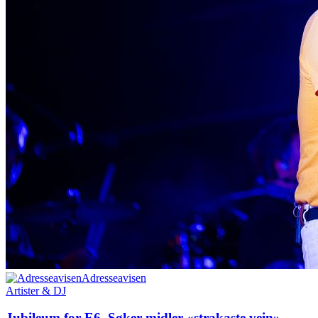
Adresseavisen
Artister & DJ
Jubileum for E6. Søker midler «strakaste vein»