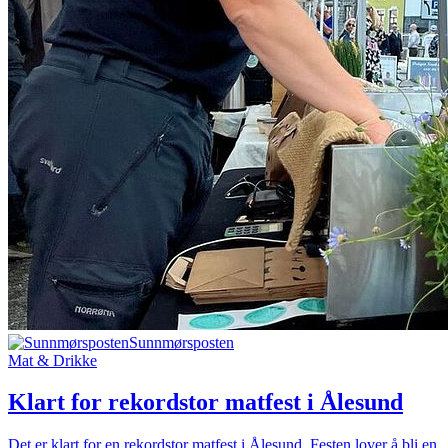
Sunnmørsposten
Mat & Drikke
Klart for rekordstor matfest i Ålesund
Det er klart for en rekordstor matfest i Ålesund. Festen lover å bli en