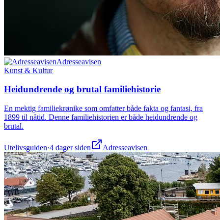
Adresseavisen
Kunst & Kultur
Heidundrende og brutal familiehistorie
En mektig familiekrønike som omfatter både fakta og fantasi, fra
1899 til nåtid. Denne familiehistorien er både heidundrende og
brutal.
Utelivsguiden
·
4 dager siden
Adresseavisen