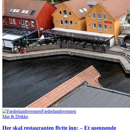
Fædrelandsvennen
Mat & Drikke
Her skal restau­ranten flytte inn: – Et spennende