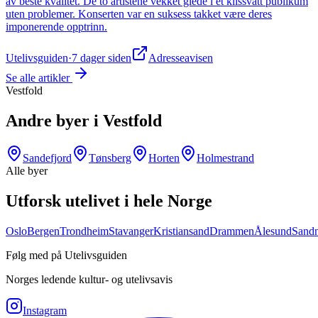
av beste kvalitet. De to artistene vekket glede i et klissvått publikum
uten problemer. Konserten var en suksess takket være deres
imponerende opptrinn.
Utelivsguiden
·
7 dager siden
Adresseavisen
Se alle artikler
Vestfold
Andre byer i
Vestfold
Sandefjord
Tønsberg
Horten
Holmestrand
Alle byer
Utforsk utelivet i hele Norge
Oslo
Bergen
Trondheim
Stavanger
Kristiansand
Drammen
Ålesund
Sand
Følg med på Utelivsguiden
Norges ledende kultur- og utelivsavis
Instagram