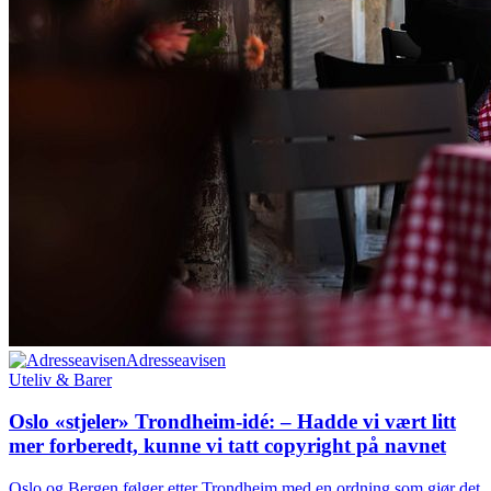
Adresseavisen
Uteliv & Barer
Oslo «stjeler» Trondheim-idé: – Hadde vi vært litt
mer forberedt, kunne vi tatt copyright på navnet
Oslo og Bergen følger etter Trondheim med en ordning som gjør det