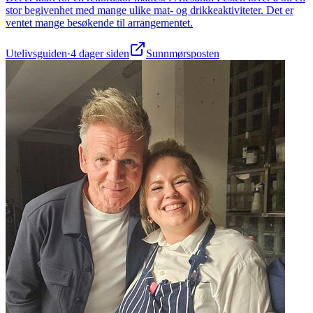
stor begivenhet med mange ulike mat- og drikkeaktiviteter. Det er
ventet mange besøkende til arrangementet.
Utelivsguiden
·
4 dager siden
Sunnmørsposten