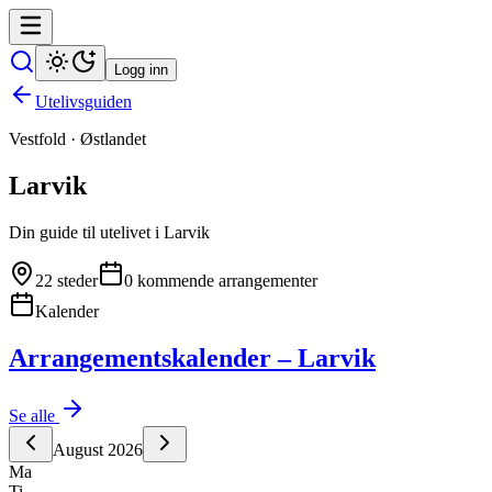
Logg inn
Utelivsguiden
Vestfold
·
Østlandet
Larvik
Din guide til utelivet i
Larvik
22
steder
0
kommende arrangementer
Kalender
Arrangementskalender – Larvik
Se alle
August
2026
Ma
Ti