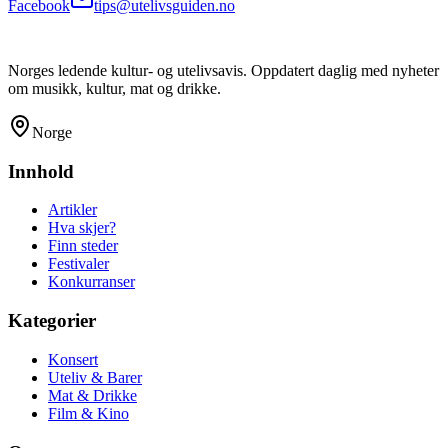
Facebook
tips@utelivsguiden.no
Norges ledende kultur- og utelivsavis. Oppdatert daglig med nyheter
om musikk, kultur, mat og drikke.
Norge
Innhold
Artikler
Hva skjer?
Finn steder
Festivaler
Konkurranser
Kategorier
Konsert
Uteliv & Barer
Mat & Drikke
Film & Kino