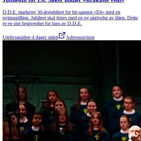
D.D.E. markerer 30-årsjubileet for hit-sangen «E6» med en
nyinnspilling. Jubileet skal feires med en ny utgivelse av låten. Dette
er en stor begivenhet for fans av D.D.E.
Utelivsguiden
·
4 dager siden
Adresseavisen