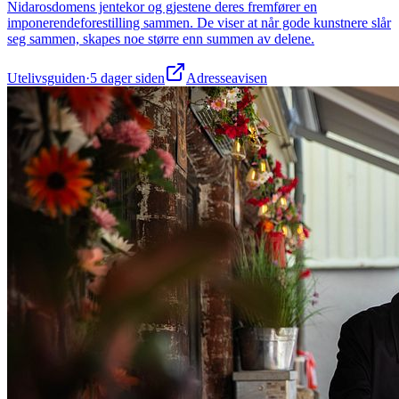
Nidarosdomens jentekor og gjestene deres fremfører en
imponerendeforestilling sammen. De viser at når gode kunstnere slår
seg sammen, skapes noe større enn summen av delene.
Utelivsguiden
·
5 dager siden
Adresseavisen