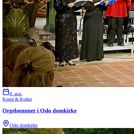
8. aug.
Kunst & Kultur
Orgelsommer i Oslo domkirke
Oslo domkirke