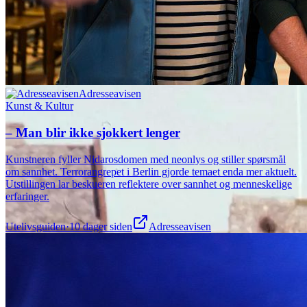
Adresseavisen
Kunst & Kultur
– Man blir ikke sjokkert lenger
Kunstneren fyller Nidarosdomen med neonlys og stiller spørsmål
om sannhet. Terrorangrepet i Berlin gjorde temaet enda mer aktuelt.
Utstillingen lar beskueren reflektere over sannhet og menneskelige
erfaringer.
Utelivsguiden
·
10 dager siden
Adresseavisen