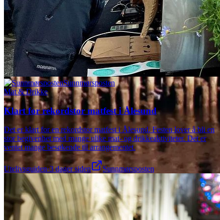
Sunnmørsposten
Mat & Drikke
Klart for rekordstor matfest i Ålesund
Det er klart for en rekordstor matfest i Ålesund. Festen lover å bli en
stor begivenhet med mange ulike mat- og drikkeaktiviteter. Det er
ventet mange besøkende til arrangementet.
Utelivsguiden
·
3 dager siden
Sunnmørsposten