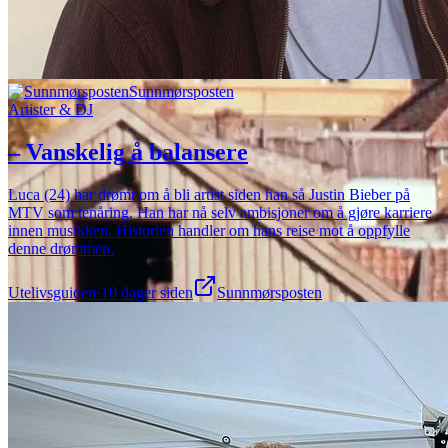
Sunnmørsposten
Artister & DJ
– Vanskelig å balansere
Luca (24) har drømt om å bli artist siden han så Justin Bieber på
MTV som tenåring. Han har nå selv ambisjoner om å gjøre karriere
innen musikken. Historien handler om hans reise mot å oppfylle
denne drømmen.
Utelivsguiden
·
10 dager siden
Sunnmørsposten