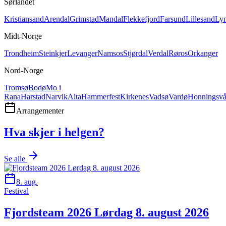
Sørlandet
Kristiansand
Arendal
Grimstad
Mandal
Flekkefjord
Farsund
Lillesand
Ly
Midt-Norge
Trondheim
Steinkjer
Levanger
Namsos
Stjørdal
Verdal
Røros
Orkanger
Nord-Norge
Tromsø
Bodø
Mo i
Rana
Harstad
Narvik
Alta
Hammerfest
Kirkenes
Vadsø
Vardø
Honningsv
Arrangementer
Hva skjer i helgen?
Se alle
8. aug.
Festival
Fjordsteam 2026 Lørdag 8. august 2026