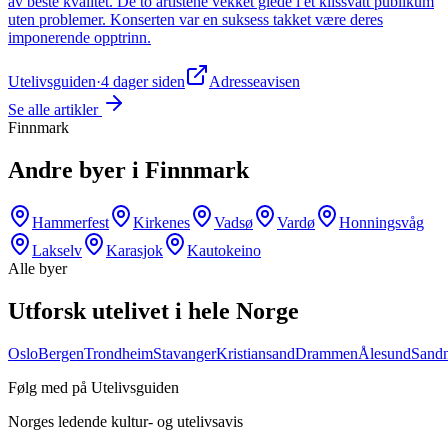
av beste kvalitet. De to artistene vekket glede i et klissvått publikum
uten problemer. Konserten var en suksess takket være deres
imponerende opptrinn.
Utelivsguiden
·
4 dager siden
Adresseavisen
Se alle artikler
Finnmark
Andre byer i
Finnmark
Hammerfest
Kirkenes
Vadsø
Vardø
Honningsvåg
Lakselv
Karasjok
Kautokeino
Alle byer
Utforsk utelivet i hele Norge
Oslo
Bergen
Trondheim
Stavanger
Kristiansand
Drammen
Ålesund
Sand
Følg med på Utelivsguiden
Norges ledende kultur- og utelivsavis