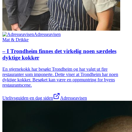
Adresseavisen
Mat & Drikke
– I Trondheim finnes det virkelig noen særdeles
dyktige kokker
En stjernekokk har besøkt Trondheim og har valgt ut fire
restauranter som imponerte. Dette viser at Trondheim har noen
dyktige kokker. Besøket kan være en oppmuntring for byens
restaurantscene.
Utelivsguiden
·
en dag siden
Adresseavisen