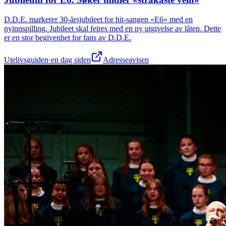
D.D.E. markerer 30-årsjubileet for hit-sangen «E6» med en
nyinnspilling. Jubileet skal feires med en ny utgivelse av låten. Dette
er en stor begivenhet for fans av D.D.E.
Utelivsguiden
·
en dag siden
Adresseavisen