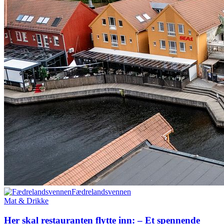
Fædrelandsvennen
Mat & Drikke
Her skal restau­ranten flytte inn: – Et spennende