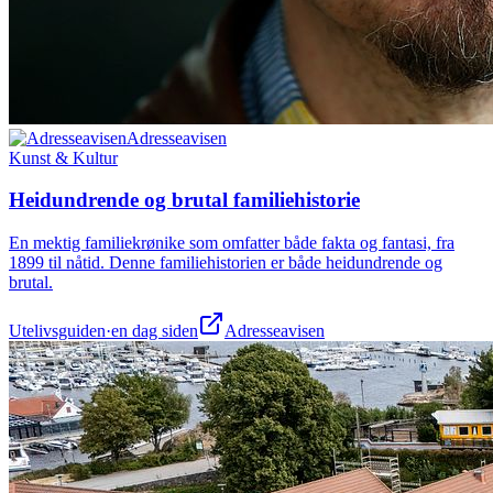
Adresseavisen
Kunst & Kultur
Heidundrende og brutal familiehistorie
En mektig familiekrønike som omfatter både fakta og fantasi, fra
1899 til nåtid. Denne familiehistorien er både heidundrende og
brutal.
Utelivsguiden
·
en dag siden
Adresseavisen