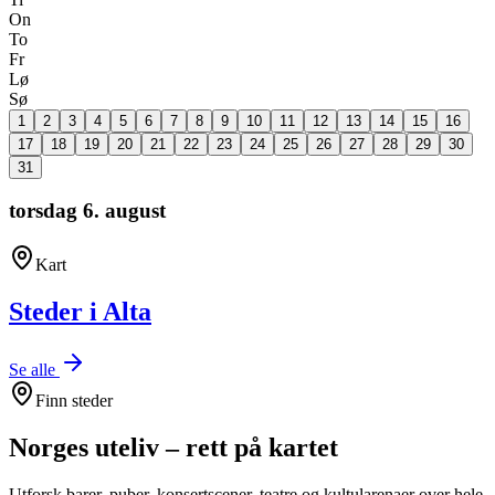
On
To
Fr
Lø
Sø
1
2
3
4
5
6
7
8
9
10
11
12
13
14
15
16
17
18
19
20
21
22
23
24
25
26
27
28
29
30
31
torsdag 6. august
Kart
Steder i Alta
Se alle
Finn steder
Norges uteliv –
rett på kartet
Utforsk barer, puber, konsertscener, teatre og kultularenaer over hele