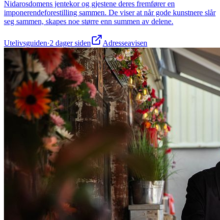
Nidarosdomens jentekor og gjestene deres fremfører en
imponerendeforestilling sammen. De viser at når gode kunstnere slår
seg sammen, skapes noe større enn summen av delene.
Utelivsguiden
·
2 dager siden
Adresseavisen