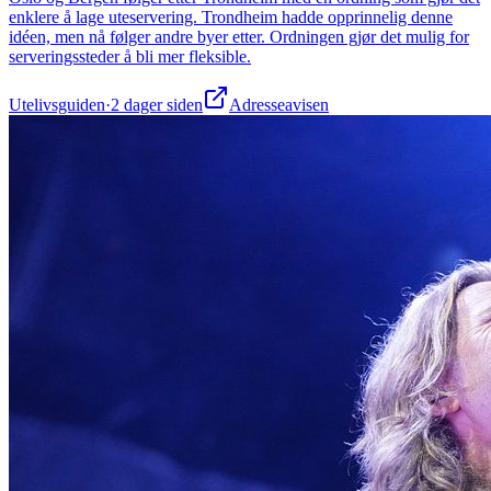
enklere å lage uteservering. Trondheim hadde opprinnelig denne
idéen, men nå følger andre byer etter. Ordningen gjør det mulig for
serveringssteder å bli mer fleksible.
Utelivsguiden
·
2 dager siden
Adresseavisen