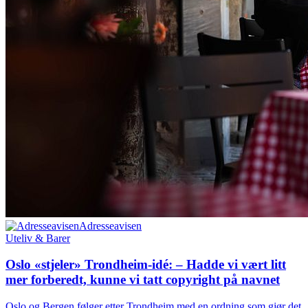
Adresseavisen
Uteliv & Barer
Oslo «stjeler» Trondheim-idé: – Hadde vi vært litt
mer forberedt, kunne vi tatt copyright på navnet
Oslo og Bergen følger etter Trondheim med en ordning som gjør det