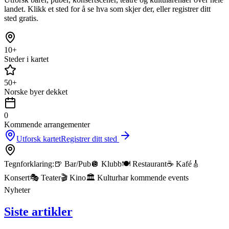
landet. Klikk et sted for å se hva som skjer der, eller registrer ditt
sted gratis.
10+
Steder i kartet
50+
Norske byer dekket
0
Kommende arrangementer
Utforsk kartet
Registrer ditt sted
Tegnforklaring:
🍺 Bar/Pub
🪩 Klubb
🍽️ Restaurant
☕ Kafé
🎸
Konsert
🎭 Teater
🎬 Kino
🏛️ Kultur
har kommende events
Nyheter
Siste artikler