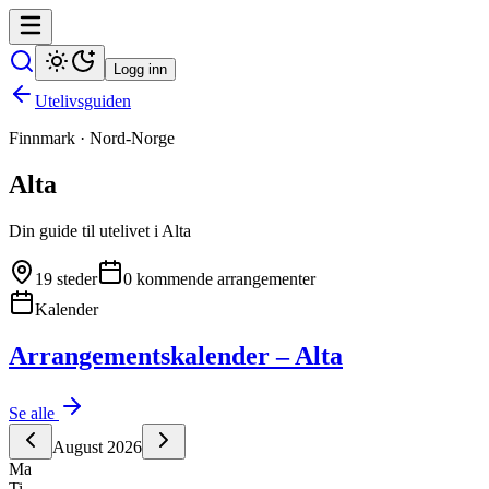
Logg inn
Utelivsguiden
Finnmark
·
Nord-Norge
Alta
Din guide til utelivet i
Alta
19
steder
0
kommende arrangementer
Kalender
Arrangementskalender – Alta
Se alle
August
2026
Ma
Ti