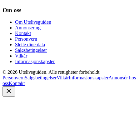
Om oss
Om Utelivsguiden
Annonsering
Kontakt
Personvern
Slette dine data
Salgsbetingelser
Vilkår
Informasjonskapsler
©
2026
Utelivsguiden. Alle rettigheter forbeholdt.
Personvern
Salgsbetingelser
Vilkår
Informasjonskapsler
Annonsér hos
oss
Kontakt