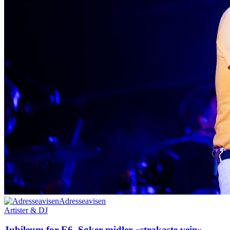
Adresseavisen
Artister & DJ
Jubileum for E6. Søker midler «strakaste vein»