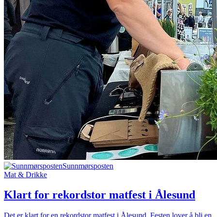
Sunnmørsposten
Mat & Drikke
Klart for rekordstor matfest i Ålesund
Det er klart for en rekordstor matfest i Ålesund. Festen lover å bli en