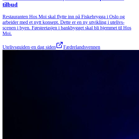
tilbud
Restauranten Hos Moi skal flytte inn på Fiskebrygga i Oslo og
arbeider med et nytt konsept. Dette er en ny utvikling i utelivs-
scenen i byen. Førsteetasjen i bankbygget skal bli hjemmet til Hos
Moi.
Utelivsguiden
·
en dag siden
Fædrelandsvennen