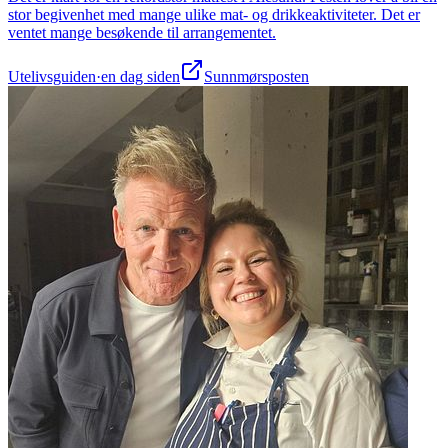
stor begivenhet med mange ulike mat- og drikkeaktiviteter. Det er
ventet mange besøkende til arrangementet.
Utelivsguiden
·
en dag siden
Sunnmørsposten