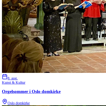
8. aug.
Kunst & Kultur
Orgelsommer i Oslo domkirke
Oslo domkirke