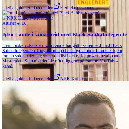
Utelivsguiden
·
6 dager siden
Fædrelandsvennen
NRK Kultur
Artister & DJ
Jørn Lande i samarbeid med Black Sabbath-legende
Den norske vokalisten Jørn Lande har gått i samarbeid med Black
Sabbath-legenden Tony Iommi på hans nye album. Lande er kjent
for sin solokarriere og som vokalist i det tyske power metal-bandet
Masterplan. Samarbeidet ble offentliggjort på Iommis YouTube-
kanal.
Utelivsguiden
·
8 dager siden
NRK Kultur