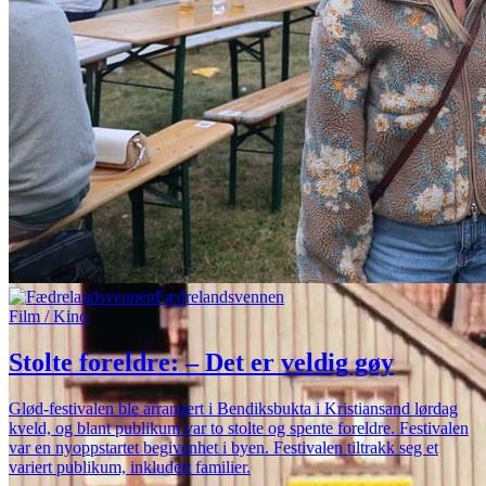
Fædrelandsvennen
Film / Kino
Stolte foreldre: – Det er veldig gøy
Glød-festivalen ble arrangert i Bendiksbukta i Kristiansand lørdag
kveld, og blant publikum var to stolte og spente foreldre. Festivalen
var en nyoppstartet begivenhet i byen. Festivalen tiltrakk seg et
variert publikum, inkludert familier.