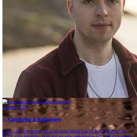
Sunnmørsposten
Artister & DJ
– Vanskelig å balansere
Luca (24) har drømt om å bli artist siden han så Justin Bieber på
MTV som tenåring. Han har nå selv ambisjoner om å gjøre karriere