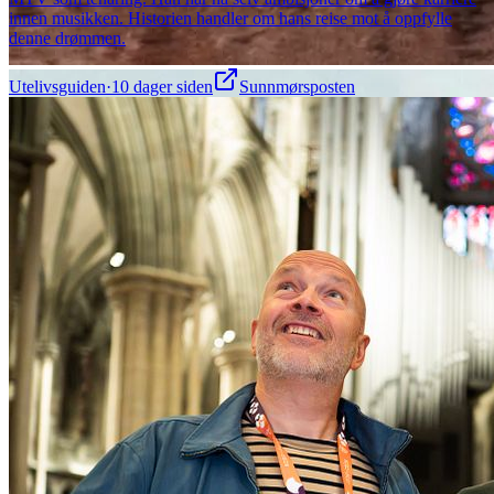
innen musikken. Historien handler om hans reise mot å oppfylle
denne drømmen.
Utelivsguiden
·
10 dager siden
Sunnmørsposten