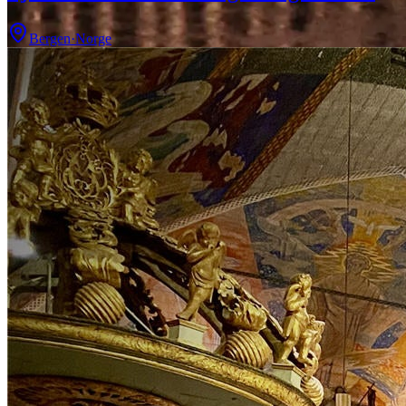
Bergen
·
Norge
Uteliv & Barer
Lørdagsvandring • Pubvandring på
Bakklandet
8. august 2026
Oppmøte under Lykkens portal
Les mer