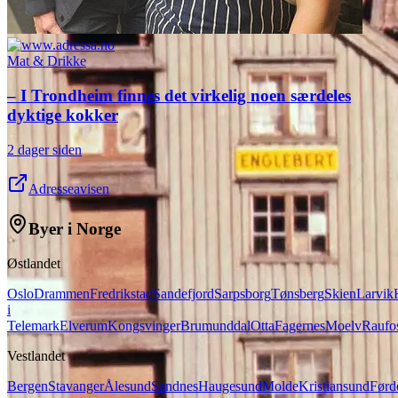
Mat & Drikke
– I Trondheim finnes det virkelig noen særdeles
dyktige kokker
2 dager siden
Adresseavisen
Byer i Norge
Østlandet
Oslo
Drammen
Fredrikstad
Sandefjord
Sarpsborg
Tønsberg
Skien
Larvik
i
Telemark
Elverum
Kongsvinger
Brumunddal
Otta
Fagernes
Moelv
Raufo
Vestlandet
Bergen
Stavanger
Ålesund
Sandnes
Haugesund
Molde
Kristiansund
Førd